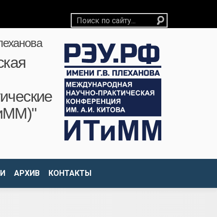
леханова
ская
ические
иММ)"
И
АРХИВ
КОНТАКТЫ