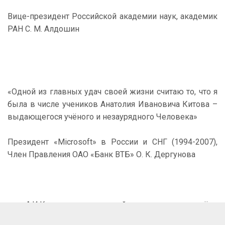
Вице-президент Российской академии наук, академик
РАН С. М. Алдошин
«Одной из главных удач своей жизни считаю то, что я
была в числе учеников Анатолия Ивановича Китова –
выдающегося учёного и незаурядного Человека»
Президент «Microsoft» в России и СНГ (1994-2007),
Член Правления ОАО «Банк ВТБ» О. К. Дергунова
«А.И.Китов является одной из самых ярких звёзд
отечественной кибернетики и вычислительной