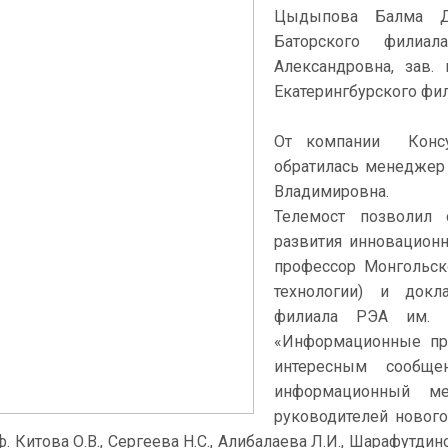
Цыдыпова Балма Да
Баторского фили
Александровна, зав.
Екатерингбурского фил
От компании Консу
обратилась менеджер
Владимировна.
Телемост позволил 
развития инновационн
профессор Монгольско
технологии) и докл
филиала РЭА им. Г
«Информационные про
интересным сообще
информационный ме
руководителей новог
ф. Китова О.В., Сергеева Н.С., Алибалаева Л.И., Шарафут