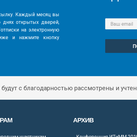
ссылку. Каждый месяц вы
 днях открытых дверей,
и/отписки на электронную
иже и нажмите кнопку
П
 будут с благодарностью рассмотрены и учтен
ОРАМ
АРХИВ
ородним участникам
Конференция ИТиММ 201