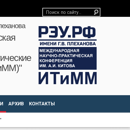
леханова
ская
ические
иММ)"
И
АРХИВ
КОНТАКТЫ
"