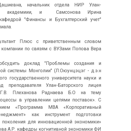
шиевна, начальник отдела НИР Улан-
ала академиии, и Самсонова Ирина
 кафедрой "Финансы и Бухгалтерский учет"
иала.
льтант Плюс с приветственным словом
 компании по связям с ВУЗами Попова Вера
обсудить доклад "Проблемы создания и
ой системы Монголии" (Л.Оюунцэцэг - д.э.н
го государственного университета науки и
ад преподавателя Улан-Баторского лицея
.В. Плеханова Раднаева Б.О на тему
цессы в управлении цепями поставок». С
нием «Программа МВА «Корпоративный
неджмент» как инструмент подготовки
о поколения для инновационной экономики»
динова А.Р. кафедры когнитивной экономики ФИ