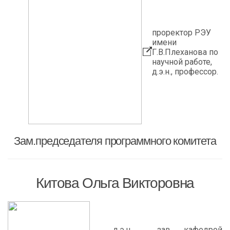
проректор РЭУ
имени
Г.В.Плеханова по
научной работе,
д.э.н., профессор.
Зам.председателя программного комитета
Китова Ольга Викторовна
д.э.н. , зав. кафедрой