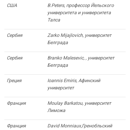
США
B
.
Peters
, профессор Йельского
университета и университета
Талса
Сербия
Zarko Mijajlovich, университет
Белграда
Сербия
Branko Malesevic, , университет
Белграда
Греция
Ioannis Emiris, Афинский
университет
Франция
Moulay Barkatou, университет
Лиможа
Франция
David Monniaux
,
Гренобльский