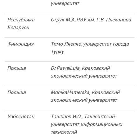
университет
Республика
Струк М.А.,
РЭУ им. Г.В. Плеханова
Беларусь
Финляндия
Тимо Ляепяе, университет города
Турку
Польша
Dr
.
Pawel
Lula
, Краковский
экономический университет
Польша
Monika
Hamerska
, Краковский
экономический университет
Узбекистан
Ташбаев И.О.,
Ташкентский
университет информационных
технологий